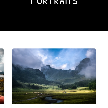
Adrien
Basse
Cathalinat