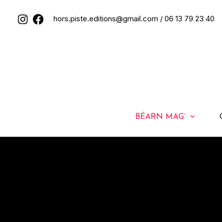
Aller
hors.piste.editions@gmail.com
/ 06 13 79 23 40
au
contenu
BÉARN MAG’